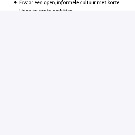
Ervaar een open, informele cultuur met korte
lijnen en grote ambities
Nog niet volledig gekwalificeerd? Geen probleem! Als
je de juiste instelling en passie voor veiligheid hebt,
zorgen wij voor de benodigde training om te slagen.
Solliciteren
of
Solliciteren met Indeed